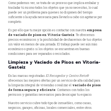
Como podemos ver, se trata de un proceso que implica embalar y
trasladar tú mismo todos los objetos que ya no necesitas, lo cual
puede ser un problema para quienes no disponen del tiempo
suficiente o la ayuda necesaria para llevarlo a cabo sin agotarse por
completo.
Es por ello que tu mejor opción es contactar con nuestra
empresa
de vaciado de pisos en Vitoria-Gasteiz
. Te ofrecemos
precios económicos y la posibilidad de deshacernos de tus objetos
sin valor en menos de una jornada. El trabajo puede ser aún más
económico o gratis si los objetos se encuentran en buenas
condiciones para ser reparados o reciclados.
Limpieza y Vaciado de Pisos en Vitoria-
Gasteiz
En las marcas registradas
El Recogedor y Centro Reto®
ofrecemos las mejores ofertas por un servicio de alta calidad para
la limpieza integral de viviendas o realizar el
vaciado de pisos
de forma segura y eficiente
. Contamos con todos los
permisos y garantías necesarios para desocupar tu espacio.
Nuestro servicio cubre todo tipo de inmuebles, como casas,
negocios, garajes, oficinas, locales comerciales, entre otros.