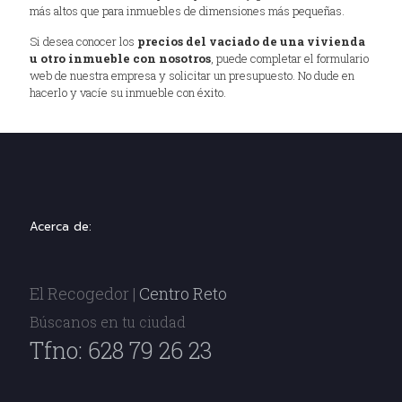
más altos que para inmuebles de dimensiones más pequeñas.
Si desea conocer los
precios del vaciado de una vivienda
u otro inmueble con nosotros
, puede completar el formulario
web de nuestra empresa y solicitar un presupuesto. No dude en
hacerlo y vacíe su inmueble con éxito.
Acerca de:
El Recogedor |
Centro Reto
Búscanos en tu ciudad
Tfno: 628 79 26 23