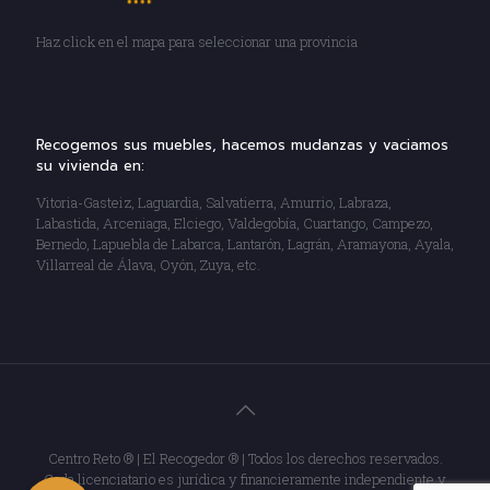
Haz click en el mapa para seleccionar una provincia
Recogemos sus muebles, hacemos mudanzas y vaciamos
su vivienda en:
Vitoria-Gasteiz, Laguardia, Salvatierra, Amurrio, Labraza,
Labastida, Arceniaga, Elciego, Valdegobía, Cuartango, Campezo,
Bernedo, Lapuebla de Labarca, Lantarón, Lagrán, Aramayona, Ayala,
Villarreal de Álava, Oyón, Zuya, etc.
Centro Reto ® | El Recogedor ® | Todos los derechos reservados.
Cada licenciatario es jurídica y financieramente independiente y