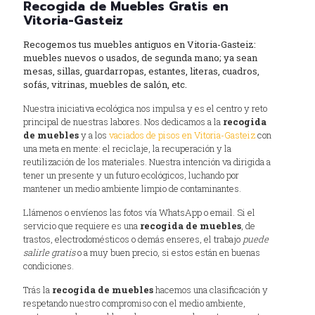
Recogida de Muebles Gratis en
Vitoria-Gasteiz
Recogemos tus muebles antiguos en Vitoria-Gasteiz:
muebles nuevos o usados, de segunda mano; ya sean
mesas, sillas, guardarropas, estantes, literas, cuadros,
sofás, vitrinas, muebles de salón, etc.
Nuestra iniciativa ecológica nos impulsa y es el centro y reto
principal de nuestras labores. Nos dedicamos a la
recogida
de muebles
y a los
vaciados de pisos en Vitoria-Gasteiz
con
una meta en mente: el reciclaje, la recuperación y la
reutilización de los materiales. Nuestra intención va dirigida a
tener un presente y un futuro ecológicos, luchando por
mantener un medio ambiente limpio de contaminantes.
Llámenos o envíenos las fotos vía WhatsApp o email. Si el
servicio que requiere es una
recogida de muebles
, de
trastos, electrodomésticos o demás enseres, el trabajo
puede
salirle gratis
o a muy buen precio, si estos están en buenas
condiciones.
Trás la
recogida de muebles
hacemos una clasificación y
respetando nuestro compromiso con el medio ambiente,