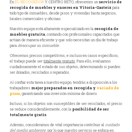
En
EL RECOGEDOR
Y CENTRO RETO, ofrecemos un
servicio de
recogida de muebles y enseres en Vitoria-Gasteiz
para
todo tipo de inmuebles, desde pisos y viviendas hasta negocios,
locales comerciales y oficinas.
Nuestro equipo está altamente especializado en la
recogida de
muebles gratuita
, contando con profesionales capacitados que
actúan de manera eficiente y que solo necesitan un día de trabajo
para
desocupar su inmueble
.
Ofrecemos precios competitivos, e incluso en casos específicos,
el trabajo puede ser
totalmente gratuito
. Para ello, evaluamos
cuidadosamente el estado de sus objetos, determinando si pueden
ser donados, reciclados o reparados.
Al confiar esta tarea a nuestro equipo, tendrás a disposición a los
trabajadores
mejor preparados en recogida y
vaciado de
pisos
, garantizando una inversión mínima de dinero.
Incluso, si los objetos son susceptibles de ser reciclados, el precio
se reduce considerablemente, con la
posibilidad de ser
totalmente gratis
.
Además, consideramos de vital importancia contribuir al
cuidado
del medio ambiente
, por lo que nuestro servicio se enfoca en