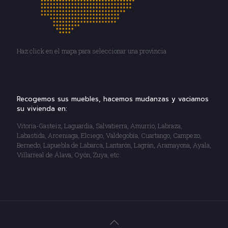
Haz click en el mapa para seleccionar una provincia
Recogemos sus muebles, hacemos mudanzas y vaciamos
su vivienda en:
Vitoria-Gasteiz, Laguardia, Salvatierra, Amurrio, Labraza,
Labastida, Arceniaga, Elciego, Valdegobía, Cuartango, Campezo,
Bernedo, Lapuebla de Labarca, Lantarón, Lagrán, Aramayona, Ayala,
Villarreal de Álava, Oyón, Zuya, etc.